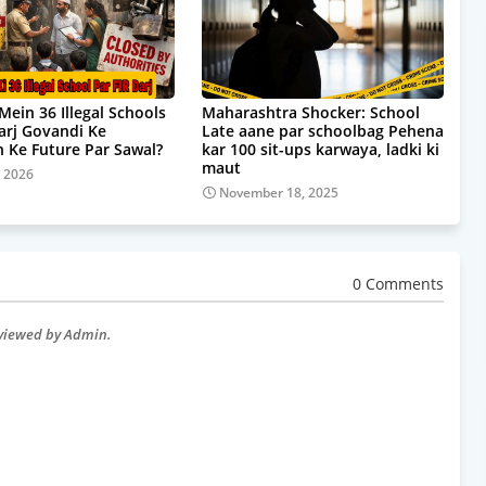
Mein 36 Illegal Schools
Maharashtra Shocker: School
Darj Govandi Ke
Late aane par schoolbag Pehena
 Ke Future Par Sawal?
kar 100 sit-ups karwaya, ladki ki
maut
, 2026
November 18, 2025
0 Comments
eviewed by Admin.