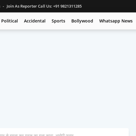
s
Join As Reporter Call Us: +91 9821311285
Political
Accidental
Sports
Bollywood
Whatsapp News
थियार से हमला कर युवक का गला काटा, आरोपी फरार