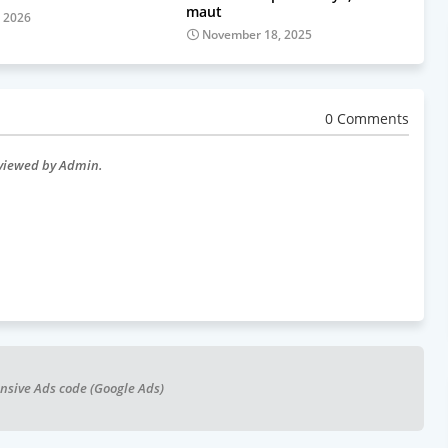
maut
, 2026
November 18, 2025
0 Comments
eviewed by Admin.
nsive Ads code (Google Ads)