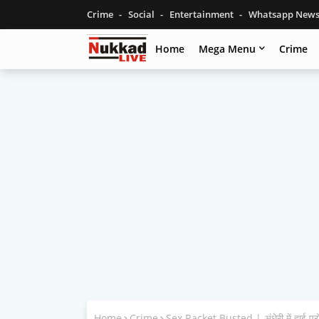
Crime
Social
Entertainment
Whatsapp New
Home
Mega Menu
Crime
Home
Crime
Sex Racket Busted | अंधेरी में हाई प्रो