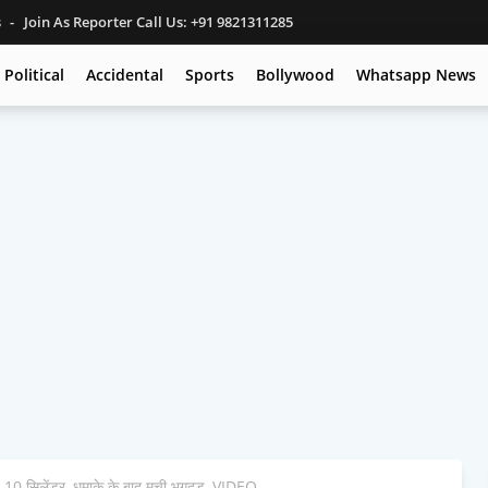
s
Join As Reporter Call Us: +91 9821311285
Political
Accidental
Sports
Bollywood
Whatsapp News
टे 10 सिलेंडर, धमाके के बाद मची भगदड़, VIDEO