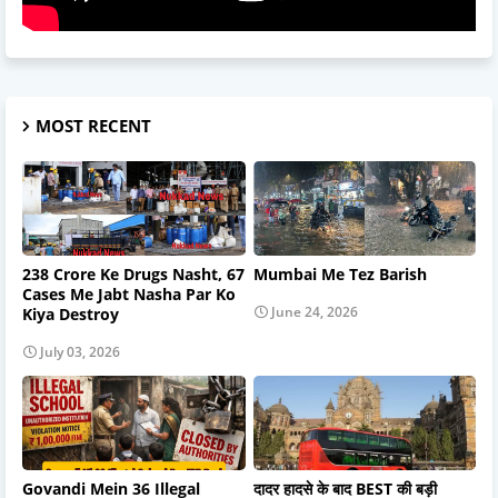
MOST RECENT
238 Crore Ke Drugs Nasht, 67
Mumbai Me Tez Barish
Cases Me Jabt Nasha Par Ko
June 24, 2026
Kiya Destroy
July 03, 2026
Govandi Mein 36 Illegal
दादर हादसे के बाद BEST की बड़ी